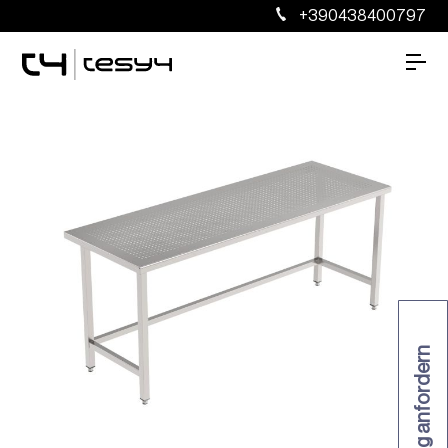
+390438400797
Katalog anfordern