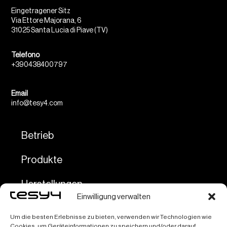
Eingetragener Sitz
Via Ettore Majorana, 6
31025 Santa Lucia di Piave (TV)
Telefono
+390438400797
Email
info@tesy4.com
Betrieb
Produkte
Herstellungen
Einwilligung verwalten
Dienstleistungen
Um die besten Erlebnisse zu bieten, verwenden wir Technologien wie
Cookies, um Geräteinformationen zu speichern und/oder darauf