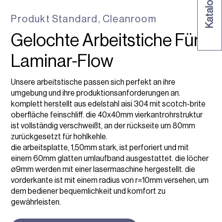
Produkt
Standard
,
Cleanroom
Gelochte Arbeitstiche Für
Laminar-Flow
Unsere arbeitstische passen sich perfekt an ihre
umgebung und ihre produktionsanforderungen an.
komplett herstellt aus edelstahl aisi 304 mit scotch-brite
oberfläche feinschliff. die 40x40mm vierkantrohrstruktur
ist vollständig verschweißt, an der rückseite um 80mm
zurückgesetzt für hohlkehle.
die arbeitsplatte, 1,50mm stark, ist perforiert und mit
einem 60mm glatten umlaufband ausgestattet. die löcher
ø9mm werden mit einer lasermaschine hergestellt. die
vorderkante ist mit einem radius von r=10mm versehen, um
dem bediener bequemlichkeit und komfort zu
gewährleisten.