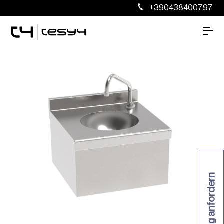
+390438400797
Katalog anfordern