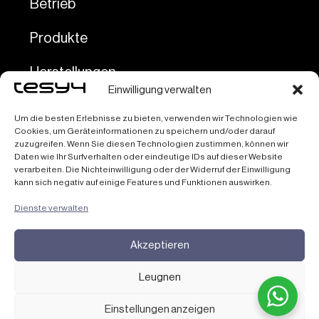
Betrieb
Produkte
Herstellungen
Einwilligung verwalten
Dienstleistungen
Um die besten Erlebnisse zu bieten, verwenden wir Technologien wie
Cookies, um Geräteinformationen zu speichern und/oder darauf
Kontakte
zuzugreifen. Wenn Sie diesen Technologien zustimmen, können wir
Daten wie Ihr Surfverhalten oder eindeutige IDs auf dieser Website
verarbeiten. Die Nichteinwilligung oder der Widerruf der Einwilligung
kann sich negativ auf einige Features und Funktionen auswirken.
P.IVA 04692080262
Dienste verwalten
Akzeptieren
Copyright All Rights Reserved © 2026 Tesy4 Srl
Privacy Policy (UE) |
Leugnen
Cookie Policy (UE) |
Haftungsausschluss |
Einstellungen anzeigen
Imprint |