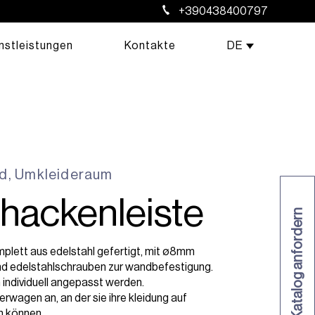
+390438400797
nstleistungen
Kontakte
DE
rd
,
Umkleideraum
rhackenleiste
Katalog anfordern
mplett aus edelstahl gefertigt, mit ø8mm
d edelstahlschrauben zur wandbefestigung.
 individuell angepasst werden.
derwagen an, an der sie ihre kleidung auf
n können.