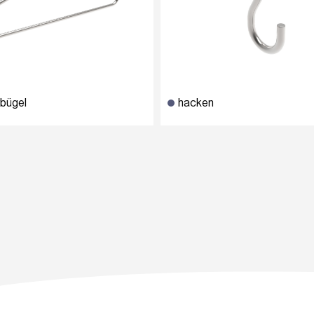
rbügel
hacken