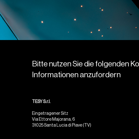
Bitte nutzen Sie die folgenden 
Informationen anzufordern
TESY S.r.l.
Eingetragener Sitz
Via Ettore Majorana, 6
31025 Santa Lucia di Piave (TV)