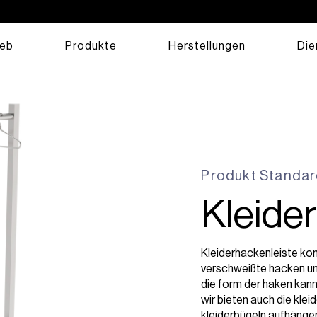
ieb
Produkte
Herstellungen
Die
Produkt
Standa
Kleide
Kleiderhackenleiste ko
verschweißte hacken un
die form der haken kann
wir bieten auch die klei
kleiderbügeln aufhänge