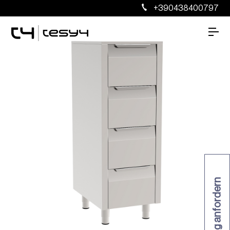
+390438400797
Katalog anfordern