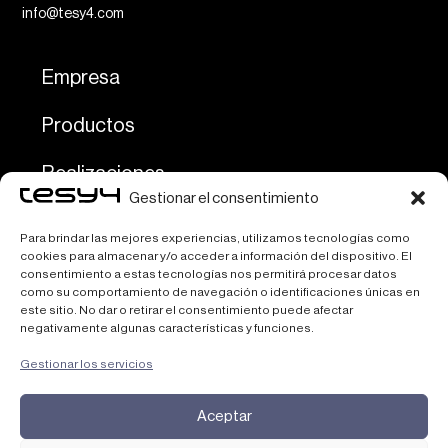
info@tesy4.com
Empresa
Productos
Realizaciones
Gestionar el consentimiento
Servicios
Para brindar las mejores experiencias, utilizamos tecnologías como
cookies para almacenar y/o acceder a información del dispositivo. El
Contactos
consentimiento a estas tecnologías nos permitirá procesar datos
como su comportamiento de navegación o identificaciones únicas en
este sitio. No dar o retirar el consentimiento puede afectar
negativamente algunas características y funciones.
P.IVA 04692080262
Gestionar los servicios
Aceptar
Copyright All Rights Reserved © 2026 Tesy4 Srl