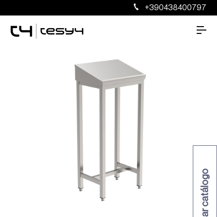
+390438400797
Solicitar catálogo