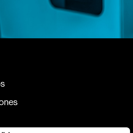
os
iones