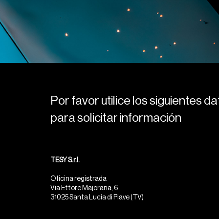
Por favor utilice los siguientes 
para solicitar información
TESY S.r.l.
Oficina registrada
Via Ettore Majorana, 6
31025 Santa Lucia di Piave (TV)