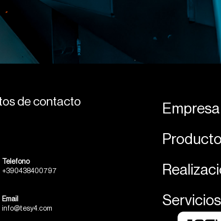
datos de contacto
Empresa
Product
Telefono
Realizac
+390438400797
Servicios
Email
info@tesy4.com