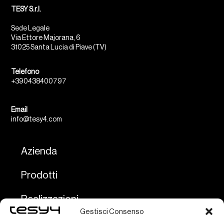
TESY S.r.l.
Sede Legale
Via Ettore Majorana, 6
31025 Santa Lucia di Piave (TV)
Telefono
+390438400797
Email
info@tesy4.com
Azienda
Prodotti
Realizzazioni
Gestisci Consenso
Servizi