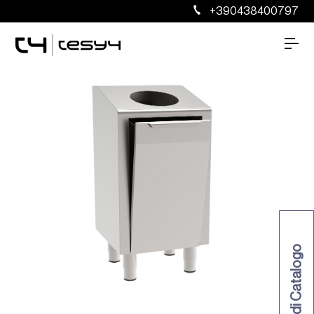
+390438400797
Richiedi Catalogo