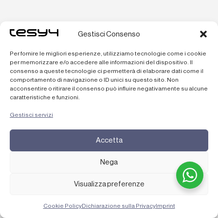
Gestisci Consenso
TAVOLO DI SPERLATURA
Per fornire le migliori esperienze, utilizziamo tecnologie come i cookie
per memorizzare e/o accedere alle informazioni del dispositivo. Il
consenso a queste tecnologie ci permetterà di elaborare dati come il
comportamento di navigazione o ID unici su questo sito. Non
acconsentire o ritirare il consenso può influire negativamente su alcune
caratteristiche e funzioni.
Gestisci servizi
Accetta
Nega
Visualizza preferenze
Cookie Policy
Dichiarazione sulla Privacy
Imprint
Tavoli di sperlatura