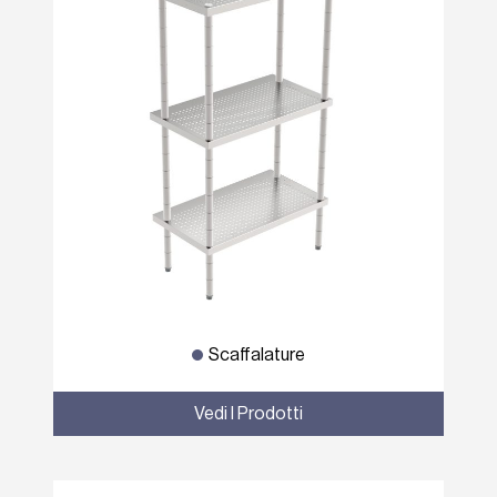
Scaffalature
Vedi I Prodotti