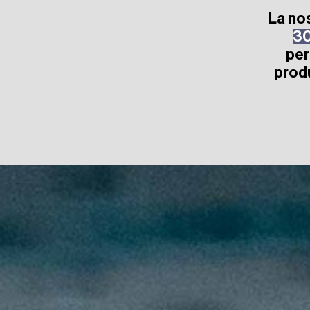
La no
30
per
produ