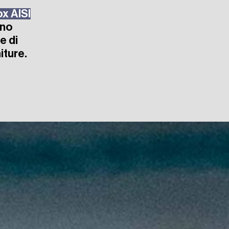
ox AISI
ono
e di
iture.