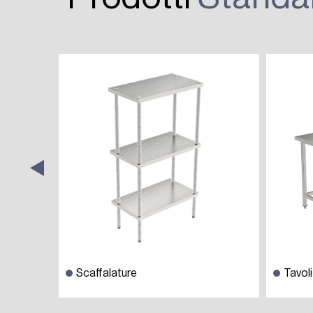
Next
Scaffalature
Tavoli