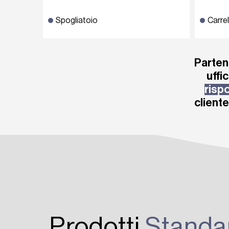
Spogliatoio
Carrel
Partend
uffi
risp
client
Prodotti
Standa