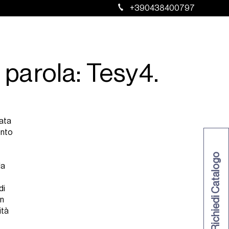
+390438400797
Servizi
Contatti
IT
E
 parola: Tesy4.
ata
ento
Richiedi Catalogo
la
di
on
ità