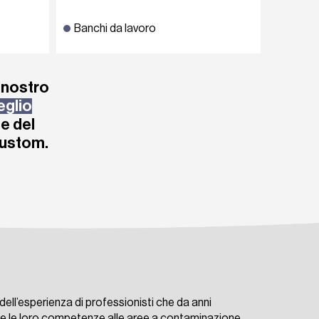
Banchi da lavoro
Lavelli
Nex
l nostro
eglio
te del
custom.
 dell’esperienza di professionisti che da anni
 e le loro competenze alle aree a contaminazione