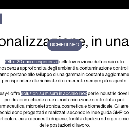
per cleanroom
Azienda
Prodotti
Realizzazioni
SOLUZIONI SU MISURA PER LE MOLTEPLICI ESIGENZ
DELLE AREE A CONTAMINAZIONE CONTROLLATA
onalizzazione, in una
RICHIEDI INFO
Oltre 20 anni di esperienza
nella lavorazione dell’acciaio e la
noscenza approfondita degli ambienti a contaminazione controll
hanno portano allo sviluppo di una gamma in costante aggiornam
per rispondere alle richieste di un mercato sempre più esigente.
esy4 offre
soluzioni su misura in acciaio inox
per le industrie dove 
produzione richiede aree a contaminazione controllata quali
armaceutica, microelettronica, cosmetica e biomedicale. Gli arre
ecnici sono progettati e realizzati secondo le linee guida GMP c
rticolare cura ai concetti di igiene, facilità di pulizia ed ergonomic
delle postazioni di lavoro.