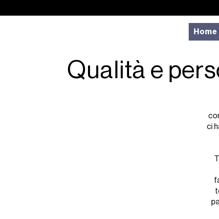
Home
Qualità e pers
co
ci 
T
f
t
pa