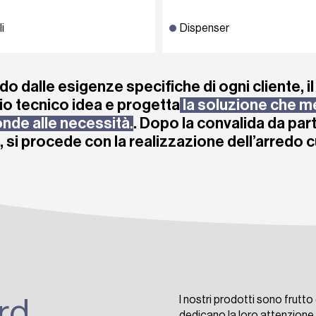
li
Dispenser
o dalle esigenze specifiche di ogni cliente, i
cio tecnico idea e progetta
la soluzione che m
onde alle necessità.
. Dopo la convalida da par
e, si procede con la realizzazione dell’arredo 
I nostri prodotti sono frutto
rd
dedicano la loro attenzione